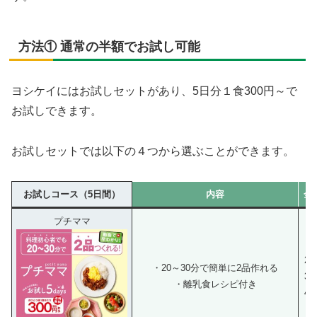
方法① 通常の半額でお試し可能
ヨシケイにはお試しセットがあり、5日分１食300円～で
お試しできます。
お試しセットでは以下の４つから選ぶことができます。
お試しコース（5日間）
内容
金
プチママ
2人
・20～30分で簡単に2品作れる
3人
・離乳食レシピ付き
4人