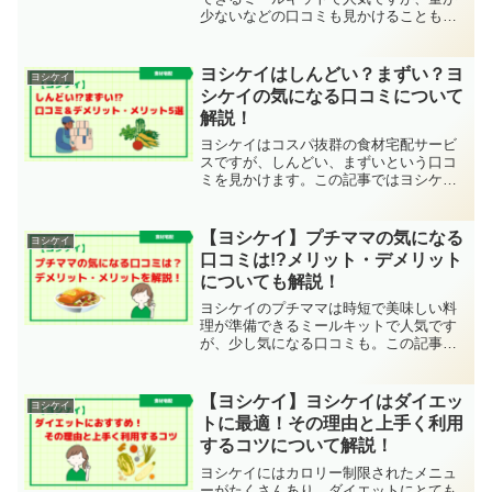
少ないなどの口コミも見かけることもあ
ります。この記事ではカットミールの気
になる口コミやメリット・デメリットに
ついて紹介していますので、是非参考に
ヨシケイはしんどい？まずい？ヨ
ヨシケイ
してください。
シケイの気になる口コミについて
解説！
ヨシケイはコスパ抜群の食材宅配サービ
スですが、しんどい、まずいという口コ
ミを見かけます。この記事ではヨシケイ
の気になる口コミやメリット・デメリッ
トについて詳しく解説していますので、
是非参考にしてください。
【ヨシケイ】プチママの気になる
ヨシケイ
口コミは!?メリット・デメリット
についても解説！
ヨシケイのプチママは時短で美味しい料
理が準備できるミールキットで人気です
が、少し気になる口コミも。この記事で
はプチママの口コミやメリット・デメリ
ットについて解説していますので、是非
参考にしてください。
【ヨシケイ】ヨシケイはダイエッ
ヨシケイ
トに最適！その理由と上手く利用
するコツについて解説！
ヨシケイにはカロリー制限されたメニュ
ーがたくさんあり、ダイエットにとても