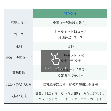
ヨシケイ
宅配エリア
全国（一部地域を除く）
ミールキット12コース
コース
冷凍弁当3コース
送料
無料
ミールキット 冷蔵
冷凍・冷蔵タイプ
冷凍弁当 冷凍
スクロールできます
ミールキット 2日間
賞味期限
冷凍弁当 3か月～
安全への取り組み
自社基準により一部の添加物は不使用
現金、口座引落（ゆうちょ銀行、みなと銀行）、
支払い方法
クレジットカード（ヨシケイニコスカード）