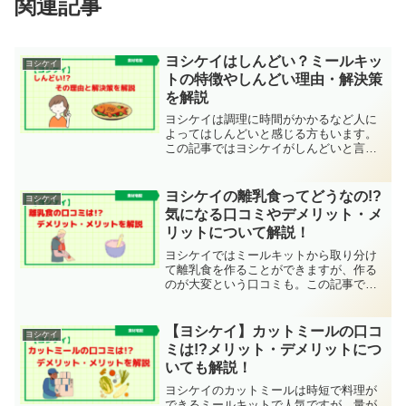
関連記事
ヨシケイはしんどい？ミールキッ
ヨシケイ
トの特徴やしんどい理由・解決策
を解説
ヨシケイは調理に時間がかかるなど人に
よってはしんどいと感じる方もいます。
この記事ではヨシケイがしんどいと言わ
れる理由や解決策について解説していま
すので、是非参考にしてください。
ヨシケイの離乳食ってどうなの!?
ヨシケイ
気になる口コミやデメリット・メ
リットについて解説！
ヨシケイではミールキットから取り分け
て離乳食を作ることができますが、作る
のが大変という口コミも。この記事では
ヨシケイの離乳食の口コミやメリット・
デメリットについて解説していますの
で、是非参考にしてください。
【ヨシケイ】カットミールの口コ
ヨシケイ
ミは!?メリット・デメリットにつ
いても解説！
ヨシケイのカットミールは時短で料理が
できるミールキットで人気ですが、量が