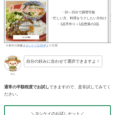
・10～15分で調理可能
2人
・忙しい方、料理をラクしたい方向け
3人
・1品手作り＋1品惣菜の2品
※表中の画像は
ヨシケイ公式HP
より引用
自分の好みに合わせて選択できますよ！
コニ
通常の半額程度でお試し
できますので、是非試してみてく
ださい。
＼ヨシケイのお試しセット／