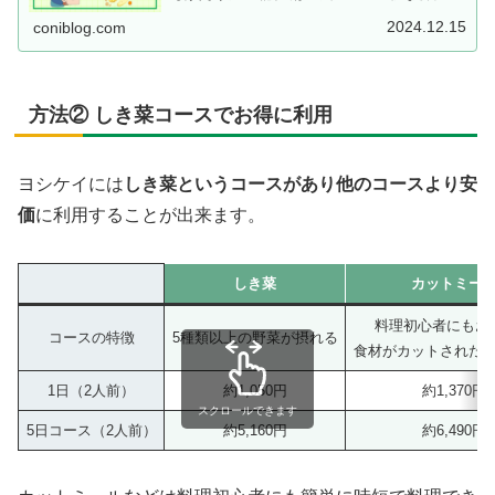
やメリット・デメリットについて紹介していますので、是
非参考にしてください。
2024.12.15
coniblog.com
方法② しき菜コースでお得に利用
ヨシケイには
しき菜というコースがあり他のコースより安
価
に利用することが出来ます。
しき菜
カットミー
料理初心者にもお
コースの特徴
5種類以上の野菜が摂れる
食材がカットされた
1日（2人前）
約1,050円
約1,370円
スクロールできます
5日コース（2人前）
約5,160円
約6,490円