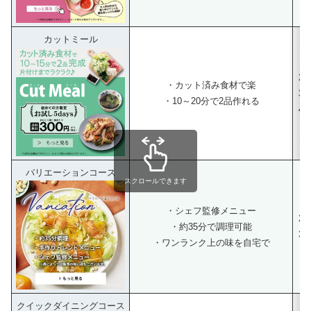
カットミール
2人
・カット済み食材で楽
3人
・10～20分で2品作れる
4人
バリエーションコース
スクロールできます
・シェフ監修メニュー
2人
・約35分で調理可能
3人
・ワンランク上の味を自宅で
クイックダイニングコース