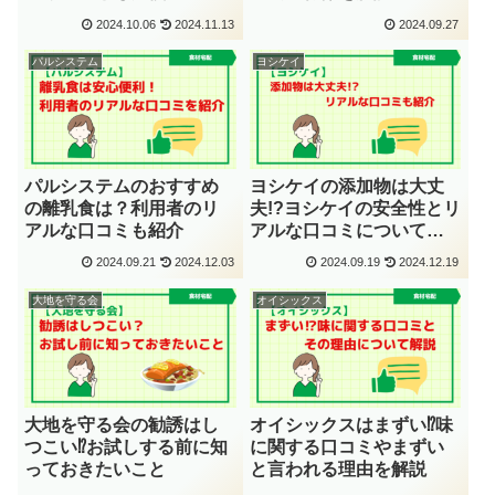
2024.10.06
2024.11.13
2024.09.27
パルシステム
ヨシケイ
パルシステムのおすすめ
ヨシケイの添加物は大丈
の離乳食は？利用者のリ
夫!?ヨシケイの安全性とリ
アルな口コミも紹介
アルな口コミについて解
説
2024.09.21
2024.12.03
2024.09.19
2024.12.19
大地を守る会
オイシックス
大地を守る会の勧誘はし
オイシックスはまずい⁉味
つこい⁉お試しする前に知
に関する口コミやまずい
っておきたいこと
と言われる理由を解説