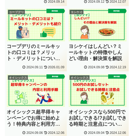
2024.09.14
2024.09.12
2024.12.07
コープデリ
ヨシケイ
コープデリのミールキッ
ヨシケイはしんどい？ミ
トの口コミは？メリッ
ールキットの特徴やしん
ト・デメリットについて
どい理由・解決策を解説
も解説！
2024.09.11
2026.01.09
2024.09.08
2024.12.19
オイシックス
オイシックス
オイシックス超早得キャ
オイシックスなら500円で
ンペーンでお得に始めよ
お試しできる!?お試しでき
う！特典内容と利用方法
る時期と注意点について
を解説
解説
2024.09.06
2024.12.06
2024.09.04
2024.12.06