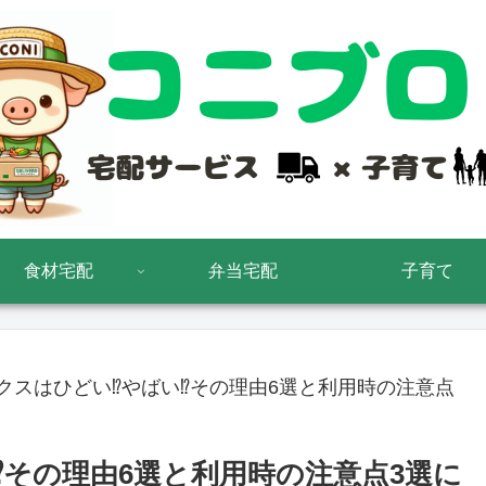
食材宅配
弁当宅配
子育て
クスはひどい⁉やばい⁉その理由6選と利用時の注意点
⁉その理由6選と利用時の注意点3選に