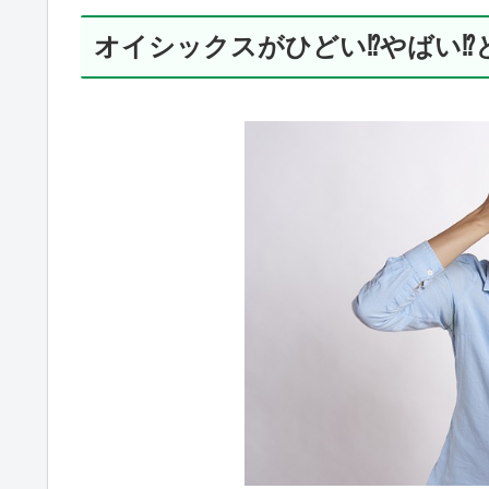
オイシックスがひどい⁉やばい⁉