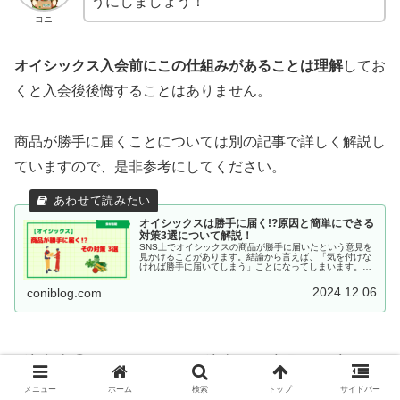
うにしましょう！
コニ
オイシックス入会前にこの仕組みがあることは理解
してお
くと入会後後悔することはありません。
商品が勝手に届くことについては別の記事で詳しく解説し
ていますので、是非参考にしてください。
オイシックスは勝手に届く!?原因と簡単にできる
対策3選について解説！
SNS上でオイシックスの商品が勝手に届いたという意見を
見かけることがあります。結論から言えば、「気を付けな
ければ勝手に届いてしまう」ことになってしまいます。こ
の記事では、この原因と勝手に届かないようにする対策3
選について解説していますので、是非参考にしてくださ
2024.12.06
coniblog.com
い。
注意点② オイシックスで注文する商品を限定す
る
メニュー
ホーム
検索
トップ
サイドバー