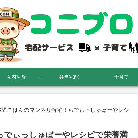
食材宅配
弁当宅配
子育て
歳児ごはんのマンネリ解消！らでぃっしゅぼーやレシ
らでぃっしゅぼーやレシピで栄養満