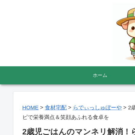
ホーム
HOME
>
食材宅配
>
らでぃっしゅぼーや
>
2
ピで栄養満点＆笑顔あふれる食卓を
2歳児ごはんのマンネリ解消！